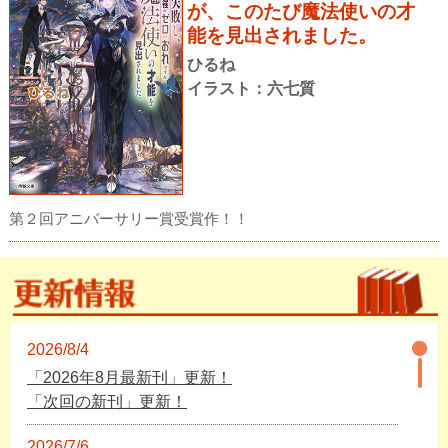
が、このたび魔法使いの才
能を見出されました。
ひるね
イラスト：六七質
第２回アニバーサリー賞受賞作！！
2026/8/4
「2026年8月最新刊」更新！
「次回の新刊」更新！
2026/7/6